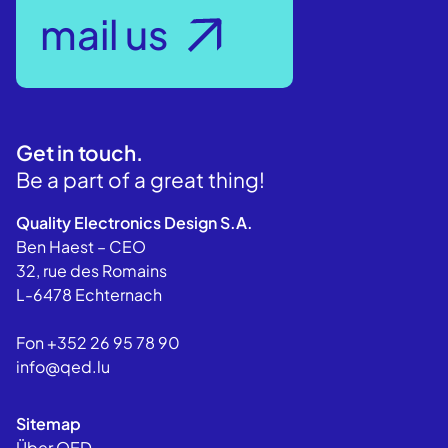
30+ Years
mail us
of Experience
Get in touch.
Be a part of a great thing!
Quality Electronics Design S.A.
Ben Haest – CEO
32, rue des Romains
L-6478 Echternach
Fon +352 26 95 78 90
info@qed.lu
Sitemap
Über QED